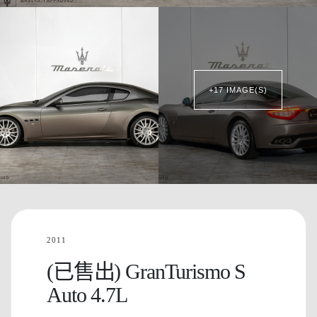
+17 IMAGE(S)
2011
(已售出) GranTurismo S
Auto 4.7L