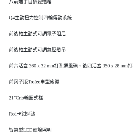
八前速手自排變速箱
Q4主動扭力控制四輪傳動系統
前後軸主動式可調電子阻尼
前後軸主動式可調氣壓懸吊
前六活塞 360 x 32 mm打孔通風碟、後四活塞 350 x 28 m
前葉子版Trofeo車型廠徽
21”Crio輪圈式樣
Red卡鉗烤漆
智慧型LED頭燈照明