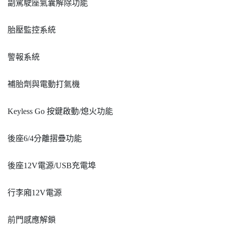
副駕駛座氣囊解除功能
胎壓監控系統
警報系統
補胎劑與電動打氣機
Keyless Go 按鍵啟動/熄火功能
後座6/4分離摺疊功能
後座12V電源/USB充電埠
行李廂12V電源
前門感應解鎖