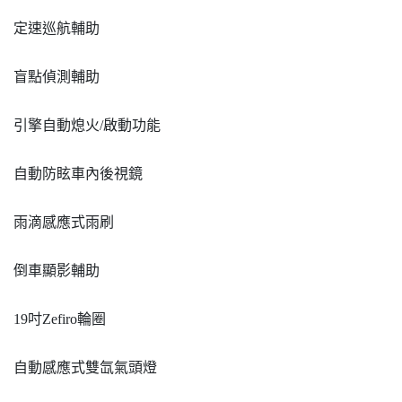
定速巡航輔助
盲點偵測輔助
引擎自動熄火/啟動功能
自動防眩車內後視鏡
雨滴感應式雨刷
倒車顯影輔助
19吋Zefiro輪圈
自動感應式雙氙氣頭燈