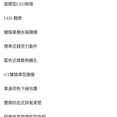
旋鏢型LED尾燈
LED 霧燈
鍍鉻單柵水箱欄柵
標準式樣空力套件
藍色式樣散熱鰭孔
GT鍍鉻車型廠徽
車身同色下緣包覆
雙側四出式排氣尾管
經典皮革舒適性型座椅