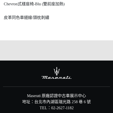
Chevron式樣座椅-Blu (雙前座加熱)
皮革同色車縫線/頭枕刺繡
Maserati 原廠認證中古車展示中心
地址：台北市內湖區瑞光路 258 巷 6 號
TEL：02-2627-1182