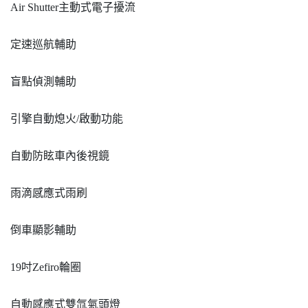
Air Shutter主動式電子擾流
定速巡航輔助
盲點偵測輔助
引擎自動熄火/啟動功能
自動防眩車內後視鏡
雨滴感應式雨刷
倒車顯影輔助
19吋Zefiro輪圈
自動感應式雙氙氣頭燈