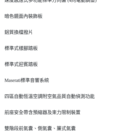
速度感應式多功能標準方向盤 (4向電動調整)
暗色鏡面內裝飾板
鋁質換檔撥片
標準式樣腳踏板
標準式迎賓踏板
Maserati標準音響系統
四區自動恆溫空調附空氣品質自動偵測功能
前座安全帶含預縮器及束力限制裝置
雙階段前氣囊、側氣囊、簾式氣囊