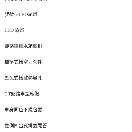
旋鏢型LED尾燈
LED 霧燈
鍍鉻單柵水箱欄柵
標準式樣空力套件
藍色式樣散熱鰭孔
GT鍍鉻車型廠徽
車身同色下緣包覆
雙側四出式排氣尾管