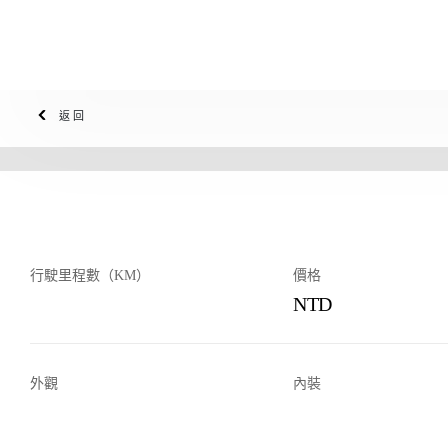
返回
行駛里程數（KM）
價格
NTD
外觀
內裝