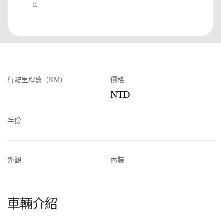
E
行駛里程數（KM）
價格
NTD
年份
外觀
內裝
車輛介紹