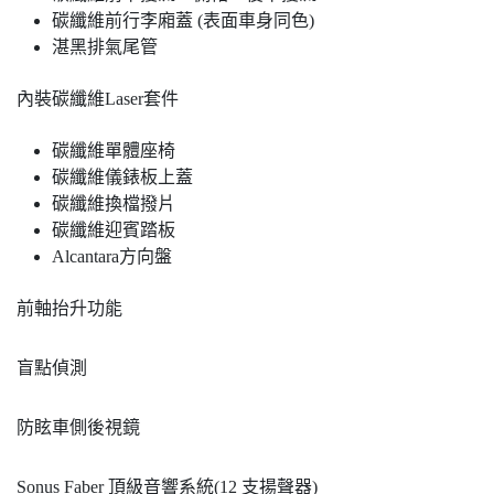
碳纖維前行李廂蓋 (表面車身同色)
湛黑排氣尾管
內裝碳纖維Laser套件
碳纖維單體座椅
碳纖維儀錶板上蓋
碳纖維換檔撥片
碳纖維迎賓踏板
Alcantara方向盤
前軸抬升功能
盲點偵測
防眩車側後視鏡
Sonus Faber 頂級音響系統(12 支揚聲器)